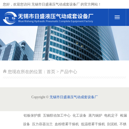
您好，欢迎您访问 无锡市日盛液压气动成套设备厂 的官方网站！
您现在所在的位置：
首页
> 产品中心
Copyright ©
无锡市日盛液压气动成套设备厂
铝板保护膜
五轴联动加工中心
化工设备
蒸汽锅炉
电机定子
检漏
设备
压力容器法兰
血粉喷雾干燥机
低温喷雾干燥机
刮泥机
不锈